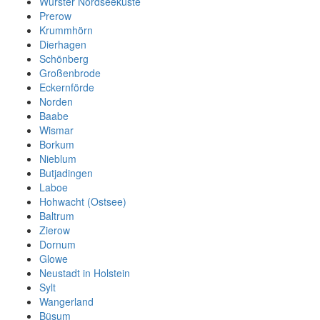
Wurster Nordseeküste
Prerow
Krummhörn
Dierhagen
Schönberg
Großenbrode
Eckernförde
Norden
Baabe
Wismar
Borkum
Nieblum
Butjadingen
Laboe
Hohwacht (Ostsee)
Baltrum
Zierow
Dornum
Glowe
Neustadt in Holstein
Sylt
Wangerland
Büsum