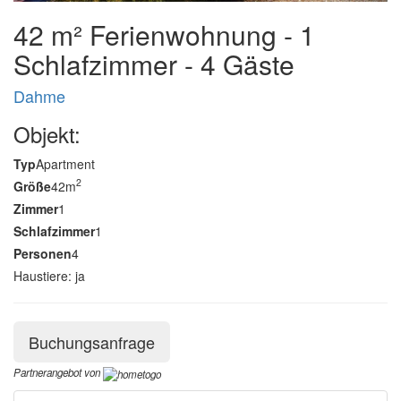
42 m² Ferienwohnung - 1
Schlafzimmer - 4 Gäste
Dahme
Objekt:
Typ
Apartment
2
Größe
42m
Zimmer
1
Schlafzimmer
1
Personen
4
Haustiere: ja
Buchungsanfrage
Partnerangebot von