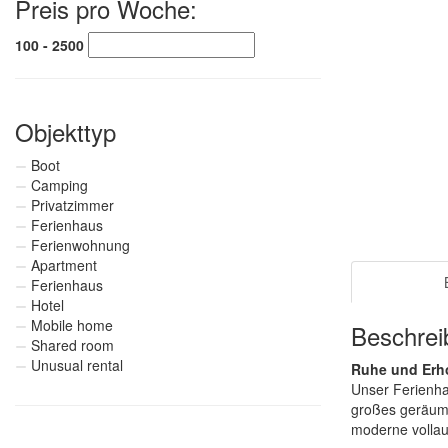
Preis pro Woche:
100 - 2500
Objekttyp
Boot
Camping
Privatzimmer
Ferienhaus
Ferienwohnung
Apartment
Ferienhaus
Hotel
Mobile home
Beschrei
Shared room
Unusual rental
Ruhe und Erho
Unser Ferienha
großes geräumi
moderne vollau