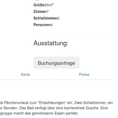
2
Größe
90m
Zimmer
7
Schlafzimmer
2
Personen
4
Ausstattung:
Buchungsanfrage
Karte
Preise
als Pärchenurlaub zum "Entschleunigen" ein. Zwei Schlafzimmer, ein
tunden. Das Bad verfügt über eine barrierefreie Dusche. Eine
ssgruppe macht das gemeinsame Essen perfekt.