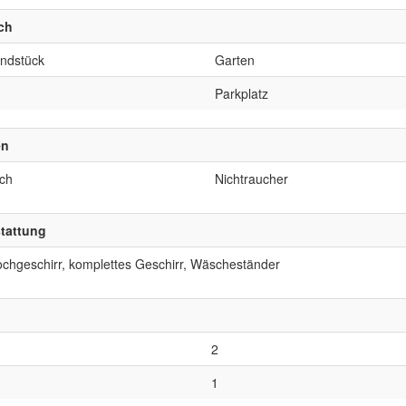
ch
undstück
Garten
Parkplatz
en
ich
Nichtraucher
tattung
ochgeschirr, komplettes Geschirr, Wäscheständer
2
1