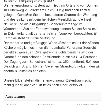
Saison✓ Tiefgaragenstellplatz✓
Die Ferienwohnung Küstentraum liegt am Ortsrand von Duhnen
im Dünenweg 25, direkt am Deich. Ruhig und doch zentral
gelegen! Genießen Sie den besonderen Charme der Wohnung
und des Balkons mit dem herrlichen Meerblick auf die Insel
Neuwerk und die einzigartigen Sonnenuntergänge im
Wattenmeer. Aus der Ferienwohnung können Sie die Salzwiesen
im Deichvorland mit der artenreichen Vogelwelt beobachten. Ein
Fernglas steht dafür zur Verfügung.
Der moderne und großzügige Wohn-/Essbereich mit der offenen
Küche ermöglicht es Ihnen die traumhafte Panorama-Seesicht
perfekt zu genießen. Zwei getrennte Schlafbereiche sind der
Garant für einen schönen Familienurlaub mit bis zu 4 Personen.
Der Zugang zum Sandstrand ist nur ca. 350m entfernt. Befinden
Sie sich am Strand, können Sie einen Strandkorb nutzen, den wir
ebenfalls kostenlos anbieten.
Unsere Bilder stellen die Ferienwohnung Küstentraum schon
recht gut dar, aber vor Ort ist es noch eindrucksvoller.
Ausstattung
Dusche
Fernseher
Fußbodenheizung