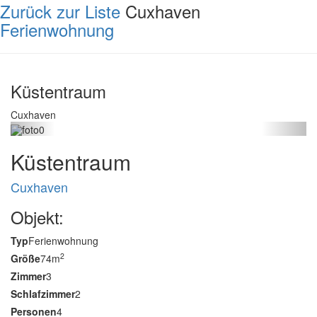
Zurück zur Liste
Cuxhaven
Ferienwohnung
Küstentraum
Cuxhaven
Küstentraum
Cuxhaven
Objekt:
Typ
Ferienwohnung
2
Größe
74m
Zimmer
3
Schlafzimmer
2
Personen
4