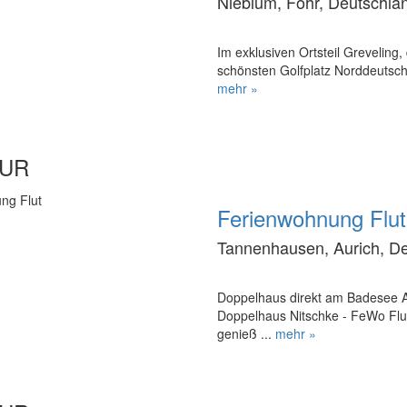
Nieblum, Föhr, Deutschla
Im exklusiven Ortsteil Greveling
schönsten Golfplatz Norddeutschl
mehr »
EUR
Ferienwohnung Flut
Tannenhausen, Aurich, D
Doppelhaus direkt am Badesee A
Doppelhaus Nitschke - FeWo Flut 
genieß ...
mehr »