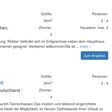
Größe:
Personen:
2
66m
2 - 4
chen,
Zimmer:
Haustiere: max. 2
2
ung “Robbe“ befindet sich im Erdgeschoss neben dem Haupthaus,
Personen geeignet. Vierbeiner willkommen!Sie ist ...
mehr »
zum Angebot
Größe:
Personen:
be
2
60m
2 - 4
eutschland
Zimmer:
4
urich-Tannenhausen.Das modern und liebevoll eingerichtete
 bietet die Möglichkeit, im Herzen Ostfrieslands Ihren Urlaub zu