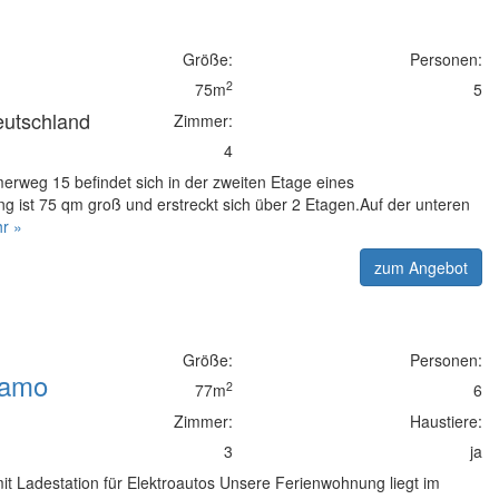
Größe:
Personen:
2
75m
5
eutschland
Zimmer:
4
weg 15 befindet sich in der zweiten Etage eines
 ist 75 qm groß und erstreckt sich über 2 Etagen.Auf der unteren
r »
zum Angebot
Größe:
Personen:
lamo
2
77m
6
Zimmer:
Haustiere:
d
3
ja
it Ladestation für Elektroautos Unsere Ferienwohnung liegt im