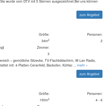
Sie wurde vom DTV mit 5 Sternen ausgezeichnet.Bei uns können
zum Angebot
Größe:
Personen:
2
34m
2
nd
Zimmer:
3
eich – gemütliche Sitzecke, TV-Flachbildschirm, W-Lan Radio,
tet mit: 4-Platten-Ceranfeld, Backofen, Kühlsc ...
mehr »
zum Angebot
Größe:
Personen:
2
150m
4 - 6