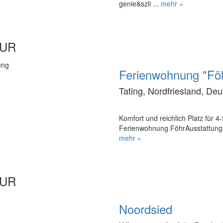
genie&szli ...
mehr »
EUR
Ferienwohnung "Fö
Tating, Nordfriesland, De
Komfort und reichlich Platz für
Ferienwohnung FöhrAusstattungB
mehr »
EUR
Noordsied