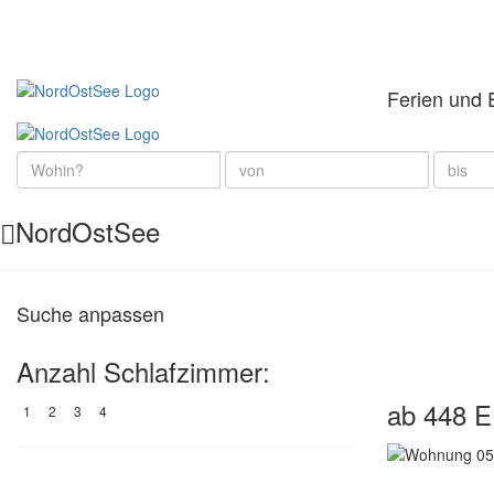
Ferien und 
NordOstSee
Suche anpassen
Anzahl Schlafzimmer:
ab 448 
1
2
3
4