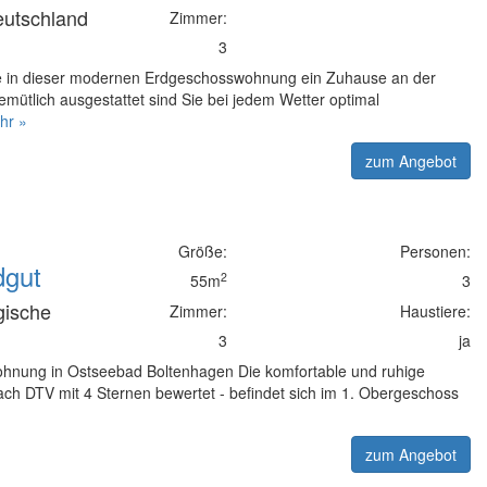
eutschland
Zimmer:
3
e in dieser modernen Erdgeschosswohnung ein Zuhause an der
mütlich ausgestattet sind Sie bei jedem Wetter optimal
hr »
zum Angebot
Größe:
Personen:
dgut
2
55m
3
gische
Zimmer:
Haustiere:
d
3
ja
ohnung in Ostseebad Boltenhagen Die komfortable und ruhige
ch DTV mit 4 Sternen bewertet - befindet sich im 1. Obergeschoss
zum Angebot