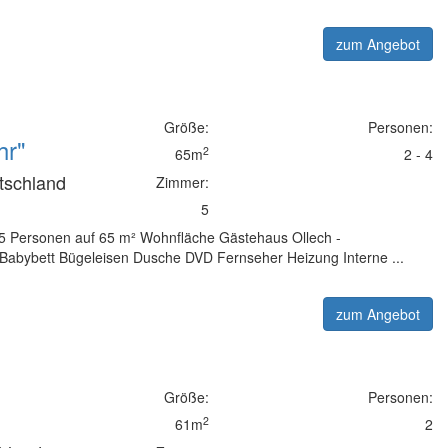
zum Angebot
Größe:
Personen:
hr"
2
65m
2 - 4
utschland
Zimmer:
5
 4-5 Personen auf 65 m² Wohnfläche Gästehaus Ollech -
abybett Bügeleisen Dusche DVD Fernseher Heizung Interne ...
zum Angebot
Größe:
Personen:
2
61m
2