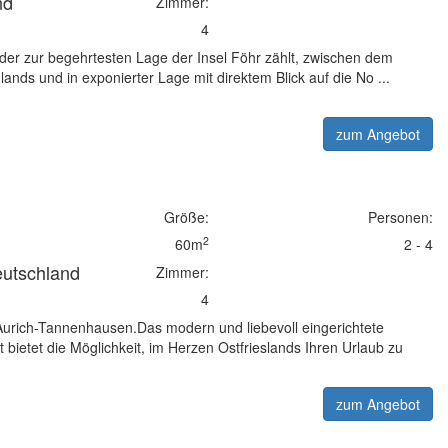
nd
Zimmer:
4
, der zur begehrtesten Lage der Insel Föhr zählt, zwischen dem
ands und in exponierter Lage mit direktem Blick auf die No ...
zum Angebot
Größe:
Personen:
2
60m
2 - 4
eutschland
Zimmer:
4
urich-Tannenhausen.Das modern und liebevoll eingerichtete
bietet die Möglichkeit, im Herzen Ostfrieslands Ihren Urlaub zu
zum Angebot