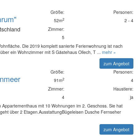
Größe:
Personen:
mrum"
2
52m
2 - 4
utschland
Zimmer:
5
Wohnfläche. Die 2019 komplett sanierte Ferienwohnung ist nach
 über ein Wohnzimmer mit S Gästehaus Ollech, T ...
mehr »
zum Angebot
Größe:
Personen:
enmeer
2
91m
4
Zimmer:
Haustiere:
4
ja
em Appartementhaus mit 10 Wohnungen im 2. Geschoss. Sie hat
 geht über 2 Etagen.AusstattungBügeleisen Dusche Fernseher
zum Angebot