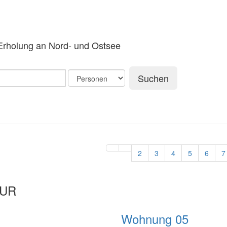
Erholung an Nord- und Ostsee
Suchen
2
3
4
5
6
7
EUR
Wohnung 05