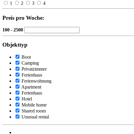
1
2
3
4
Preis pro Woche:
100 - 2500
Objekttyp
Boot
Camping
Privatzimmer
Ferienhaus
Ferienwohnung
Apartment
Ferienhaus
Hotel
Mobile home
Shared room
Unusual rental